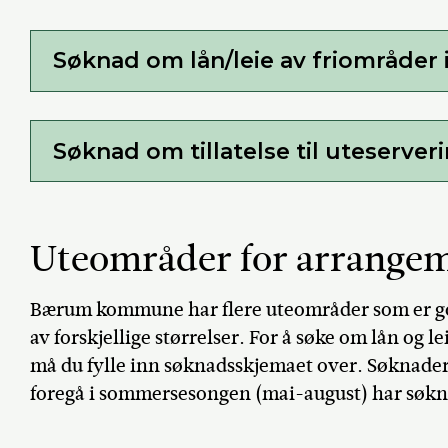
Søknad om lån/leie av friområd
Søknad om tillatelse til uteserver
Uteområder for arrange
Bærum kommune har flere uteområder som er god
av forskjellige størrelser. For å søke om lån og
må du fylle inn søknadsskjemaet over. Søknade
foregå i sommersesongen (mai-august) har søknad