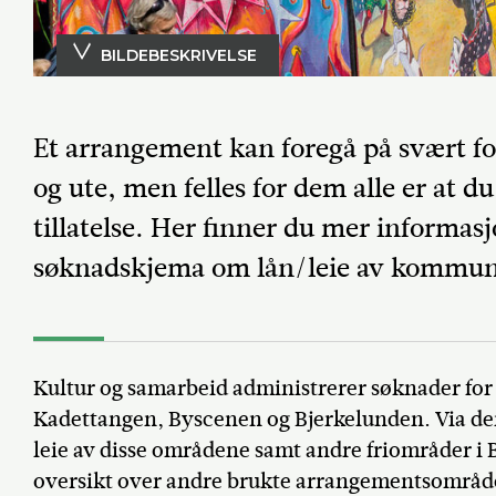
BILDEBESKRIVELSE
Foto: Tom Atle Bordevik
Et arrangement kan foregå på svært fo
og ute, men felles for dem alle er at d
tillatelse. Her finner du mer informas
søknadskjema om lån/leie av kommun
Kultur og samarbeid administrerer søknader for
Kadettangen, Byscenen og Bjerkelunden. Via de
leie av disse områdene samt andre friområder 
oversikt over andre brukte arrangementsområde