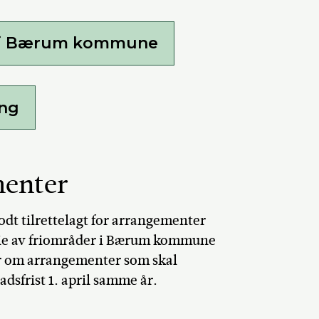
er i Bærum kommune
ing
menter
t tilrettelagt for arrangementer
 leie av friområder i Bærum kommune
r om arrangementer som skal
sfrist 1. april samme år.