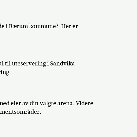
gnende i Bærum kommune? Her er
l til uteservering i Sandvika
ring
med eier av din valgte arena. Videre
gementsområder.