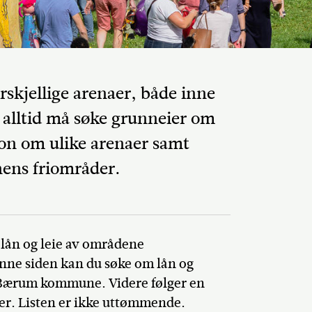
rskjellige arenaer, både inne
u alltid må søke grunneier om
jon om ulike arenaer samt
ens friområder.
Del på Faceb
 lån og leie av områdene
nne siden kan du søke om lån og
i Bærum kommune. Videre følger en
r. Listen er ikke uttømmende.