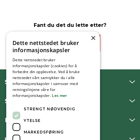
Fant du det du lette etter?
×
Dette nettstedet bruker
Ja
Nei
informasjonskapsler
Dette nettstedet bruker
informasjonskapsler (cookies) for å
forbedre din opplevelse. Ved å bruke
nettstedet vårt samtykker du i alle
SNAKK MED OSS
informasjonskapsler i samsvar med
retningslinjene våre for
informasjonskapsler.
Les mer
SKRIV TIL OSS
STRENGT NØDVENDIG
BESØK OSS
YTELSE
MARKEDSFØRING
FØLG OSS