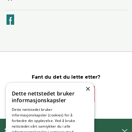
k
Fant du det du lette etter?
×
Dette nettstedet bruker
Ja
Nei
informasjonskapsler
Dette nettstedet bruker
informasjonskapsler (cookies) for å
forbedre din opplevelse. Ved å bruke
nettstedet vårt samtykker du i alle
SNAKK MED OSS
informasjonskapsler i samsvar med