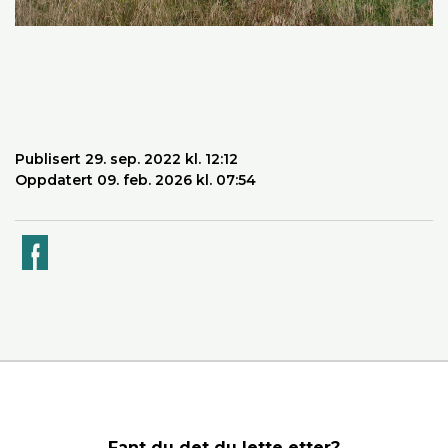
Publisert 29. sep. 2022 kl. 12:12
Oppdatert 09. feb. 2026 kl. 07:54
k
Fant du det du lette etter?