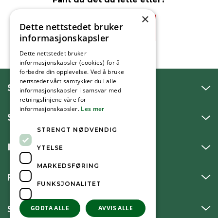
×
Dette nettstedet bruker
Ja
Nei
informasjonskapsler
Dette nettstedet bruker
informasjonskapsler (cookies) for å
forbedre din opplevelse. Ved å bruke
nettstedet vårt samtykker du i alle
SNAKK MED OSS
informasjonskapsler i samsvar med
retningslinjene våre for
informasjonskapsler.
Les mer
SKRIV TIL OSS
STRENGT NØDVENDIG
BESØK OSS
YTELSE
MARKEDSFØRING
FØLG OSS
FUNKSJONALITET
SNARVEIER
GODTA ALLE
AVVIS ALLE