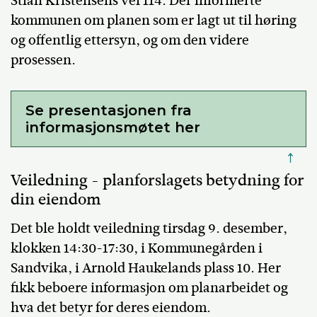
Stian Kristensens vei 114
. Der informerte
kommunen om planen som er lagt ut til høring
og offentlig ettersyn, og om den videre
prosessen.
Se presentasjonen fra
informasjonsmøtet her
↑
Veiledning - planforslagets betydning for
din eiendom
Det ble holdt
veiledning
tirsdag
9. desember
,
klokken
14:30-17:30
, i Kommunegården i
Sandvika, i Arnold Haukelands plass 10. Her
fikk beboere informasjon om planarbeidet og
hva det betyr for deres eiendom.