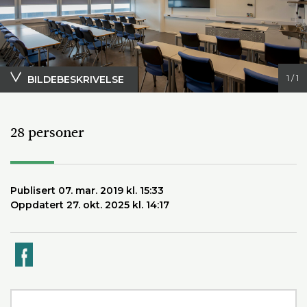
1 / 1
BILDEBESKRIVELSE
Foto: Svein Arne Brekke
28 personer
Publisert 07. mar. 2019 kl. 15:33
Oppdatert 27. okt. 2025 kl. 14:17
k