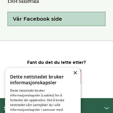
1304 Sandvika
Vår Facebook side
Fant du det du lette etter?
×
Dette nettstedet bruker
Ja
Nei
informasjonskapsler
Dette nettstedet bruker
informasjonskapsler (cookies) for å
forbedre din opplevelse. Ved å bruke
nettstedet vårt samtykker du i alle
SNAKK MED OSS
informasjonskapsler i samsvar med