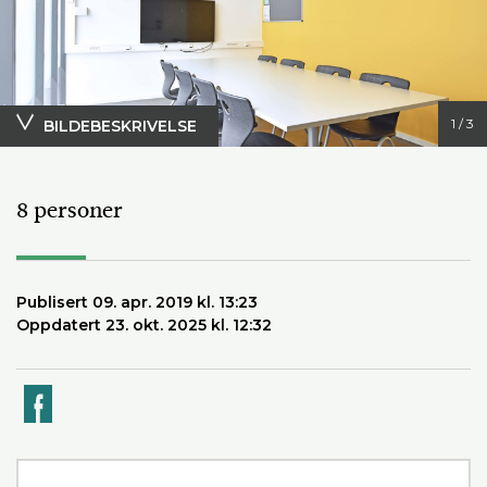
1 / 3
BILDEBESKRIVELSE
Foto: Svein Arne Brekke
8 personer
Publisert 09. apr. 2019 kl. 13:23
Oppdatert 23. okt. 2025 kl. 12:32
k