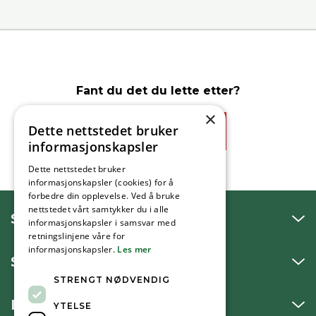
Fant du det du lette etter?
×
Dette nettstedet bruker
Ja
Nei
informasjonskapsler
Dette nettstedet bruker
informasjonskapsler (cookies) for å
forbedre din opplevelse. Ved å bruke
nettstedet vårt samtykker du i alle
SNAKK MED OSS
informasjonskapsler i samsvar med
retningslinjene våre for
informasjonskapsler.
Les mer
SKRIV TIL OSS
STRENGT NØDVENDIG
BESØK OSS
YTELSE