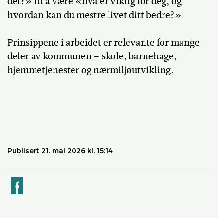
det?» til å være «hva er viktig for deg, og
hvordan kan du mestre livet ditt bedre?»
Prinsippene i arbeidet er relevante for mange
deler av kommunen – skole, barnehage,
hjemmetjenester og nærmiljøutvikling.
Publisert 21. mai 2026 kl. 15:14
k