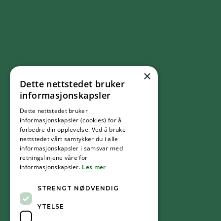
×
Dette nettstedet bruker
FØLG OSS
informasjonskapsler
Dette nettstedet bruker
Facebook
informasjonskapsler (cookies) for å
forbedre din opplevelse. Ved å bruke
nettstedet vårt samtykker du i alle
YouTube
informasjonskapsler i samsvar med
retningslinjene våre for
informasjonskapsler.
Les mer
Instagram
STRENGT NØDVENDIG
YTELSE