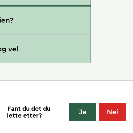
ien?
og vel
Fant du det du
Ja
Nei
lette etter?