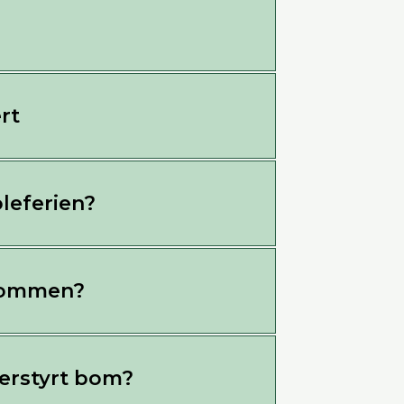
rt
leferien?
bommen?
oerstyrt bom?