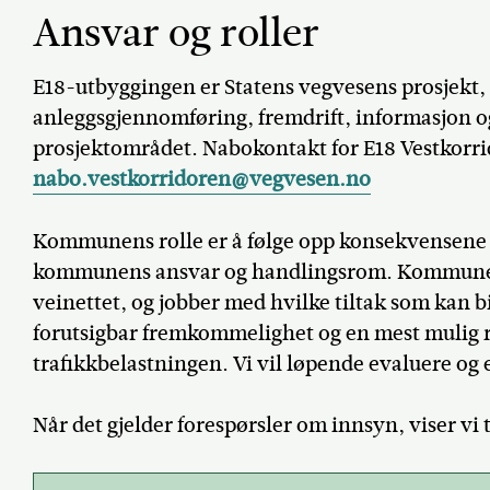
Ansvar og roller
E18-utbyggingen er Statens vegvesens prosjekt, 
anleggsgjennomføring, fremdrift, informasjon og 
prosjektområdet. Nabokontakt for E18 Vestkorri
nabo.vestkorridoren@vegvesen.no
Kommunens rolle er å følge opp konsekvensene f
kommunens ansvar og handlingsrom. Kommunen 
veinettet, og jobber med hvilke tiltak som kan b
forutsigbar fremkommelighet og en mest mulig re
trafikkbelastningen. Vi vil løpende evaluere og e
Når det gjelder forespørsler om innsyn, viser vi t