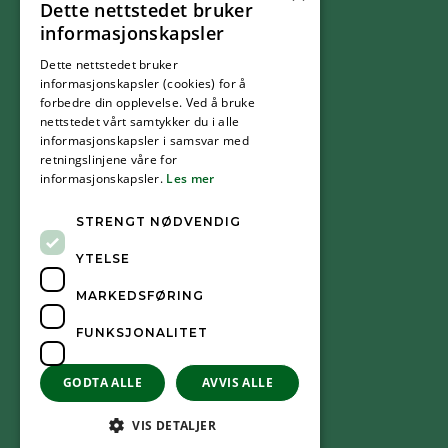
Dette nettstedet bruker
FØLG OSS
informasjonskapsler
Dette nettstedet bruker
Facebook
informasjonskapsler (cookies) for å
forbedre din opplevelse. Ved å bruke
nettstedet vårt samtykker du i alle
YouTube
informasjonskapsler i samsvar med
retningslinjene våre for
informasjonskapsler.
Les mer
Instagram
STRENGT NØDVENDIG
YTELSE
MARKEDSFØRING
FUNKSJONALITET
GODTA ALLE
AVVIS ALLE
VIS DETALJER