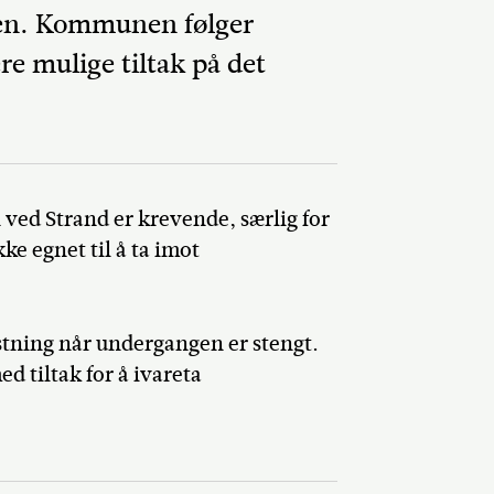
en. Kommunen følger
re mulige tiltak på det
Del på Faceb
 ved Strand er krevende, særlig for
ke egnet til å ta imot
astning når undergangen er stengt.
d tiltak for å ivareta