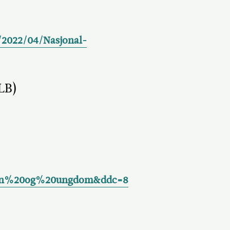
s/2022/04/Nasjonal-
LB)
arn%20og%20ungdom&ddc=8