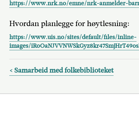
https://www.nrk.no/emne/nrk-anmelder-barn
Hvordan planlegge for høytlesning:
https://www.uis.no/sites/default/files/inline-
images/iRoOaNJVVNWSkGyz8kr47SmjHrT49o
Samarbeid med folkebiblioteket