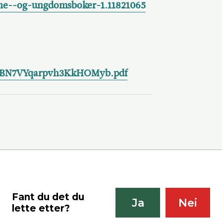
e--og-ungdomsboker-1.11821065
sBN7VYqarpvh3KkHOMyb.pdf
Fant du det du
Ja
Nei
lette etter?