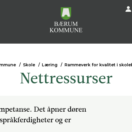
ommune
Skole
Læring
Rammeverk for kvalitet i skole
Nettressurser
ompetanse. Det åpner døren
e språkferdigheter og er
.