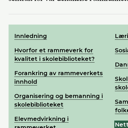
Innledning
Læri
Hvorfor et rammeverk for
Sosi
kvalitet i skolebiblioteket?
Dan
Forankring av rammeverkets
Skol
innhold
skol
Organisering og bemanning i
Sam
skolebiblioteket
folk
Elevmedvirkning i
Nett
rammeverket