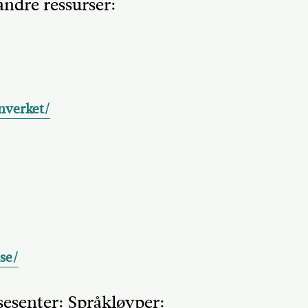
ndre ressurser:
nverket/
se/
esesenter: Språkløyper: