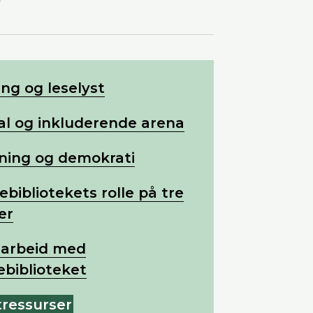
Del på Faceb
ng og leselyst
al og inkluderende arena
ning og demokrati
ebibliotekets rolle på tre
er
arbeid med
ebiblioteket
ressurser