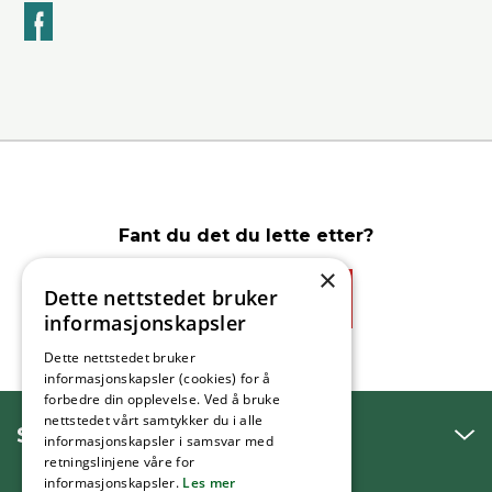
k
Fant du det du lette etter?
×
Dette nettstedet bruker
Ja
Nei
informasjonskapsler
Dette nettstedet bruker
informasjonskapsler (cookies) for å
forbedre din opplevelse. Ved å bruke
nettstedet vårt samtykker du i alle
SNAKK MED OSS
informasjonskapsler i samsvar med
retningslinjene våre for
informasjonskapsler.
Les mer