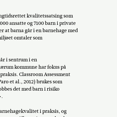
gtidsrettet kvalitetssatsing som
000 ansatte og 7100 barn i private
r at barna går i en barnehage med
Del på Faceb
miljøet omtaler som
år i sentrum i en
 Bærum kommune har fokus på
n praksis. Classroom Assessment
aro et al., 2012) brukes som
obbes det med barn i risiko
».
rnehagekvalitet i praksis, og