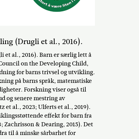
ng (Drugli et al., 2016).
et al., 2016). Barn er særlig lett å
 Council on the Developing Child,
ning for barns trivsel og utvikling.
kning på barns språk, matematiske
igheter. Forskning viser også til
d og senere mestring av
t al., 2023; Ulferts et al., 2019).
klingsstøttende effekt for barn fra
18; Zachrisson & Dearing, 2015). Det
ra til å minske sårbarhet for