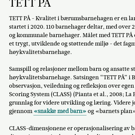
TETT PÅ
TETT PÅ - Kvalitet i bærumsbarnehagen er en lan
startet i 2020. 110 barnehager deltar, med over 2
og kommunale barnehager. Målet med TETT PÅ e
et trygt, utviklende og støttende miljø - det fag
høykvalitetsbarnehage.
Samspill og relasjoner mellom barn og ansatte st
høykvalitetsbarnehage. Satsingen “TETT PÅ” i
observasjon, veiledning og refleksjon over ege
Scoring System (CLASS) (Pianta et al., 2008; La P
grunnlag for videre utvikling og læring. Videre j
gjennom
«snakke med barn»
og «barnets plan
CLASS-dimensjonene er operasjonalisering av ba