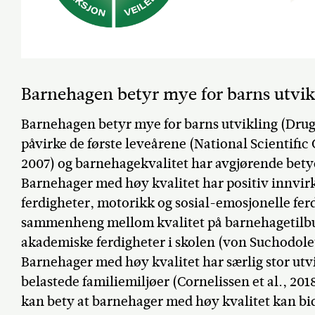
Barnehagen betyr mye for barns utvikli
Barnehagen betyr mye for barns utvikling (Drugli 
påvirke de første leveårene (National Scientific
2007) og barnehagekvalitet har avgjørende betyd
Barnehager med høy kvalitet har positiv innvir
ferdigheter, motorikk og sosial-emosjonelle ferd
sammenheng mellom kvalitet på barnehagetilbu
akademiske ferdigheter i skolen (von Suchodoletz e
Barnehager med høy kvalitet har særlig stor utvi
belastede familiemiljøer (Cornelissen et al., 20
kan bety at barnehager med høy kvalitet kan bid