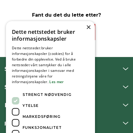
Fant du det du lette etter?
×
Dette nettstedet bruker
Ja
Nei
informasjonskapsler
Dette nettstedet bruker
informasjonskapsler (cookies) for å
forbedre din opplevelse. Ved å bruke
nettstedet vårt samtykker du i alle
SNAKK MED OSS
informasjonskapsler i samsvar med
retningslinjene våre for
informasjonskapsler.
Les mer
SKRIV TIL OSS
STRENGT NØDVENDIG
BESØK OSS
YTELSE
MARKEDSFØRING
FØLG OSS
FUNKSJONALITET