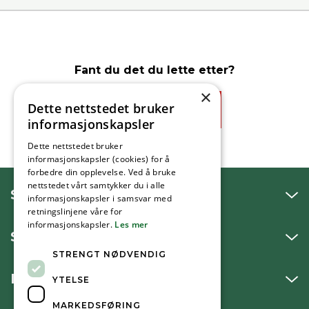
Fant du det du lette etter?
×
Dette nettstedet bruker
Ja
Nei
informasjonskapsler
Dette nettstedet bruker
informasjonskapsler (cookies) for å
forbedre din opplevelse. Ved å bruke
nettstedet vårt samtykker du i alle
SNAKK MED OSS
informasjonskapsler i samsvar med
retningslinjene våre for
informasjonskapsler.
Les mer
SKRIV TIL OSS
STRENGT NØDVENDIG
BESØK OSS
YTELSE
MARKEDSFØRING