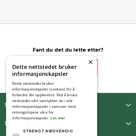
Fant du det du lette etter?
×
Dette nettstedet bruker
Ja
Nei
informasjonskapsler
Dette nettstedet bruker
informasjonskapsler (cookies) for å
forbedre din opplevelse. Ved å bruke
nettstedet vårt samtykker du i alle
SNAKK MED OSS
informasjonskapsler i samsvar med
retningslinjene våre for
informasjonskapsler.
Les mer
SKRIV TIL OSS
STRENGT NØDVENDIG