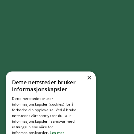
×
Dette nettstedet bruker
FØLG OSS
informasjonskapsler
Dette nettstedet bruker
Facebook
informasjonskapsler (cookies) for å
forbedre din opplevelse. Ved å bruke
nettstedet vårt samtykker du i alle
YouTube
informasjonskapsler i samsvar med
retningslinjene våre for
informasjonskapsler.
Les mer