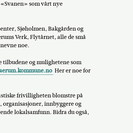
t «Svanen» som vårt nye
tsenter, Sjøholmen, Bakgården og
ærums Verk, Flytårnet, alle de små
 nevne noe.
ode tilbudene og mulighetene som
.baerum.kommune.no
Her er noe for
astiske frivilligheten blomstre på
, organisasjoner, innbyggere og
vende lokalsamfunn. Bidra du også,