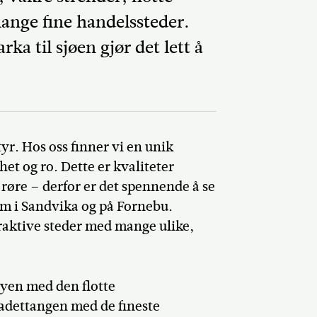
mange fine handelssteder.
a til sjøen gjør det lett å
Del på Faceb
yr. Hos oss finner vi en unik
het og ro. Dette er kvaliteter
røre – derfor er det spennende å se
em i Sandvika og på Fornebu.
raktive steder med mange ulike,
yen med den flotte
adettangen med de fineste