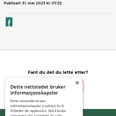
Publisert 31. mai 2023 kl. 07:25
k
Fant du det du lette etter?
×
Dette nettstedet bruker
Ja
Nei
informasjonskapsler
Dette nettstedet bruker
informasjonskapsler (cookies) for å
forbedre din opplevelse. Ved å bruke
nettstedet vårt samtykker du i alle