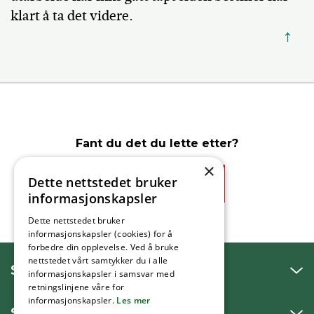
klart å ta det videre.
↑
Fant du det du lette etter?
×
Dette nettstedet bruker
Ja
Nei
informasjonskapsler
Dette nettstedet bruker
informasjonskapsler (cookies) for å
forbedre din opplevelse. Ved å bruke
nettstedet vårt samtykker du i alle
SNAKK MED OSS
informasjonskapsler i samsvar med
retningslinjene våre for
informasjonskapsler.
Les mer
SKRIV TIL OSS