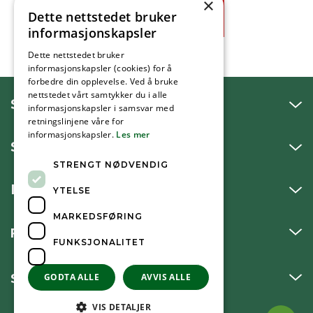
×
Dette nettstedet bruker
Ja
Nei
informasjonskapsler
Dette nettstedet bruker
informasjonskapsler (cookies) for å
forbedre din opplevelse. Ved å bruke
nettstedet vårt samtykker du i alle
SNAKK MED OSS
informasjonskapsler i samsvar med
retningslinjene våre for
informasjonskapsler.
Les mer
SKRIV TIL OSS
STRENGT NØDVENDIG
BESØK OSS
YTELSE
MARKEDSFØRING
FØLG OSS
FUNKSJONALITET
SNARVEIER
GODTA ALLE
AVVIS ALLE
VIS DETALJER