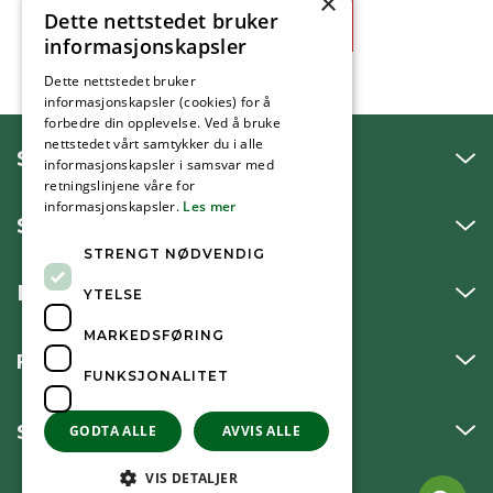
×
Dette nettstedet bruker
Ja
Nei
informasjonskapsler
Dette nettstedet bruker
informasjonskapsler (cookies) for å
forbedre din opplevelse. Ved å bruke
nettstedet vårt samtykker du i alle
SNAKK MED OSS
informasjonskapsler i samsvar med
retningslinjene våre for
informasjonskapsler.
Les mer
SKRIV TIL OSS
STRENGT NØDVENDIG
BESØK OSS
YTELSE
MARKEDSFØRING
FØLG OSS
FUNKSJONALITET
SNARVEIER
GODTA ALLE
AVVIS ALLE
VIS DETALJER