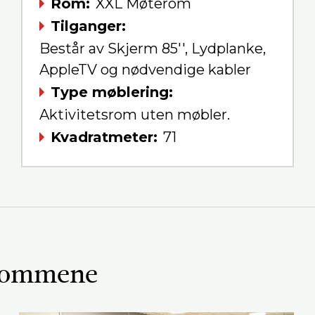
Rom
XXL Møterom
Tilganger
Består av Skjerm 85'', Lydplanke,
AppleTV og nødvendige kabler
Type møblering
Aktivitetsrom uten møbler.
Kvadratmeter
71
erommene