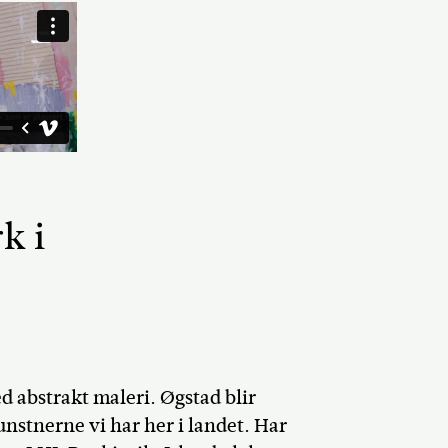
k i
 abstrakt maleri. Øgstad blir
nstnerne vi har her i landet. Har