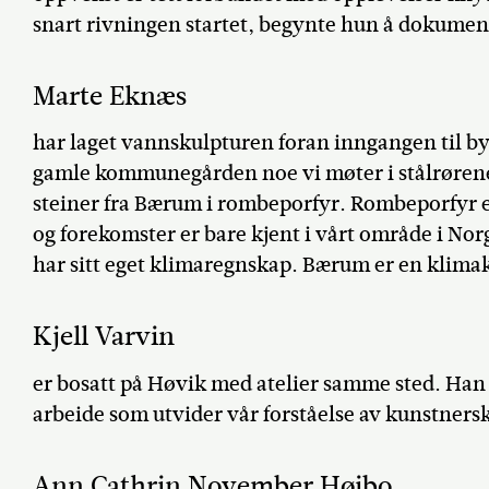
snart rivningen startet, begynte hun å dokumen
Marte Eknæs
har laget vannskulpturen foran inngangen til byg
gamle kommunegården noe vi møter i stålrørene.
steiner fra Bærum i rombeporfyr. Rombeporfyr e
og forekomster er bare kjent i vårt område i Norge
har sitt eget klimaregnskap. Bærum er en kli
Kjell Varvin
er bosatt på Høvik med atelier samme sted. Han 
arbeide som utvider vår forståelse av kunstners
Ann Cathrin November Høibo