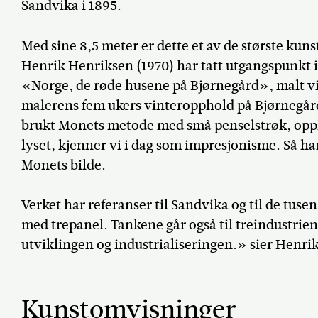
Sandvika i 1895.
Med sine 8,5 meter er dette et av de største ku
Henrik Henriksen (1970) har tatt utgangspunkt 
«Norge, de røde husene på Bjørnegård», malt v
malerens fem ukers vinteropphold på Bjørnegård
brukt Monets metode med små penselstrøk, oppl
lyset, kjenner vi i dag som impresjonisme. Så har
Monets bilde.
Verket har referanser til Sandvika og til de tus
med trepanel. Tankene går også til treindustrie
utviklingen og industrialiseringen.» sier Henri
Kunstomvisninger