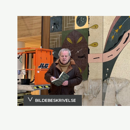
BILDEBESKRIVELSE
Ulf Valde Jensen under rensingen av verket Kretsløp