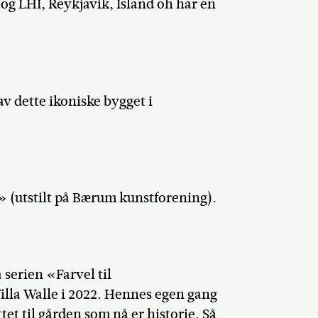
og LHI, Reykjavik, Island oh har en
av dette ikoniske bygget i
» (utstilt på Bærum kunstforening).
 serien «Farvel til
Villa Walle i 2022. Hennes egen gang
et til gården som nå er historie. Så