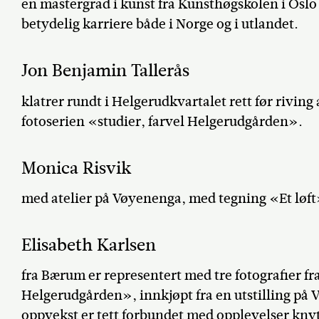
en mastergrad i kunst fra Kunsthøgskolen i Oslo 
betydelig karriere både i Norge og i utlandet.
Jon Benjamin Tallerås
klatrer rundt i Helgerudkvartalet rett før riving 
fotoserien «studier, farvel Helgerudgården».
Monica Risvik
med atelier på Vøyenenga, med tegning «Et løft
Elisabeth Karlsen
fra Bærum er representert med tre fotografier fra
Helgerudgården», innkjøpt fra en utstilling på 
oppvekst er tett forbundet med opplevelser knytt