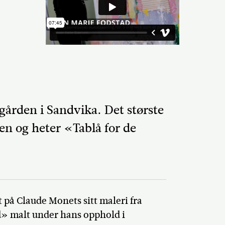
ården i Sandvika. Det største
n og heter «Tablå for de
Del på Faceb
t på Claude Monets sitt maleri fra
» malt under hans opphold i