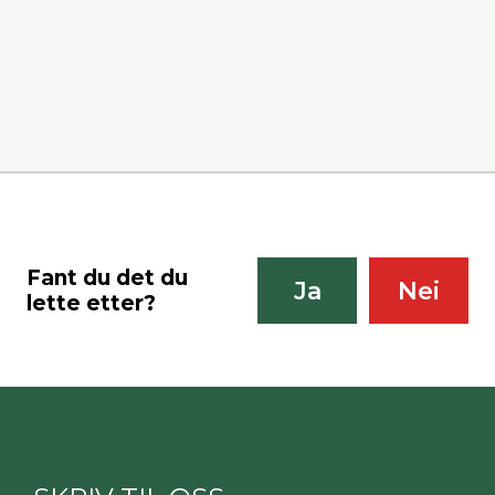
Fant du det du
Ja
Nei
lette etter?