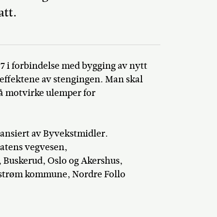
att.
Del på Faceb
27 i forbindelse med bygging av nytt
e effektene av stengingen. Man skal
r å motvirke ulemper for
nansiert av Byvekstmidler.
tatens vegvesen,
d, Buskerud, Oslo og Akershus,
strøm kommune, Nordre Follo