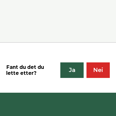
Del på Faceb
Fant du det du
Ja
Nei
lette etter?