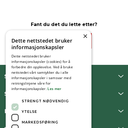
Fant du det du lette etter?
×
Dette nettstedet bruker
Ja
Nei
informasjonskapsler
Dette nettstedet bruker
informasjonskapsler (cookies) for å
forbedre din opplevelse. Ved å bruke
nettstedet vårt samtykker du i alle
SNAKK MED OSS
informasjonskapsler i samsvar med
retningslinjene våre for
informasjonskapsler.
Les mer
SKRIV TIL OSS
STRENGT NØDVENDIG
BESØK OSS
YTELSE
MARKEDSFØRING