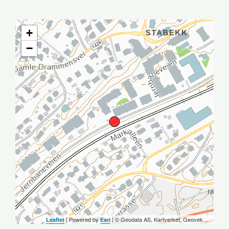
+
−
| Powered by
| ©️ Geodata AS, Kartverket, Geovekst og kommunene, OpenStreetMap
Leaflet
Esri