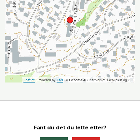
| Powered by
| ©️ Geodata AS, Kartverket, Geovekst og kommunene, OpenStreetMap
Leaflet
Esri
Fant du det du lette etter?