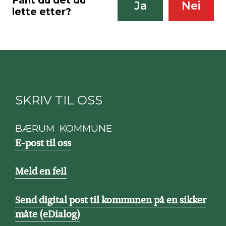
Fant du det du
Ja
Nei
lette etter?
SKRIV TIL OSS
BÆRUM KOMMUNE
E-post til oss
Meld en feil
Send digital post til kommunen på en sikker
måte (eDialog)