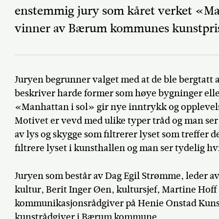
enstemmig jury som kåret verket «Man
vinner av Bærum kommunes kunstpri
Juryen begrunner valget med at de ble bergtatt 
beskriver harde former som høye bygninger eller
«Manhattan i sol» gir nye inntrykk og opplevel
Motivet er vevd med ulike typer tråd og man se
av lys og skygge som filtrerer lyset som treffer d
filtrere lyset i kunsthallen og man ser tydelig h
Juryen som består av Dag Egil Strømme, leder av
kultur, Berit Inger Øen, kultursjef, Martine Hoff
kommunikasjonsrådgiver på Henie Onstad Kunsts
kunstrådgiver i Bærum kommune.