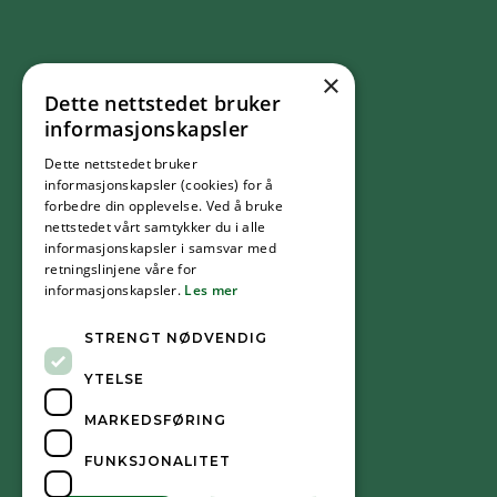
×
Dette nettstedet bruker
FØLG OSS
informasjonskapsler
Dette nettstedet bruker
Facebook
informasjonskapsler (cookies) for å
forbedre din opplevelse. Ved å bruke
nettstedet vårt samtykker du i alle
YouTube
informasjonskapsler i samsvar med
retningslinjene våre for
informasjonskapsler.
Les mer
Instagram
STRENGT NØDVENDIG
YTELSE
MARKEDSFØRING
FUNKSJONALITET