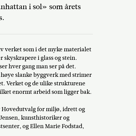
hattan i sol» som årets
s.
Del på Faceb
av verket som i det myke materialet
 skyskrapere i glass og stein.
ser hver gang man ser på det.
r høye slanke byggverk med strimer
et. Verket og de ulike strukturene
vilket enormt arbeid som ligger bak.
 Hovedutvalg for miljø, idrett og
 Jensen, kunsthistoriker og
enter, og Ellen Marie Fodstad,