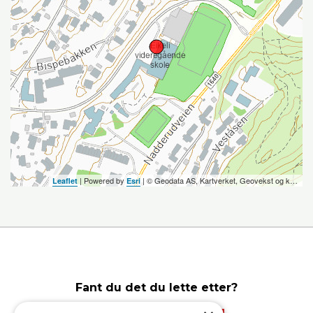
| Powered by
| ©️ Geodata AS, Kartverket, Geovekst og kommunene, OpenStreetMap
Leaflet
Esri
Fant du det du lette etter?