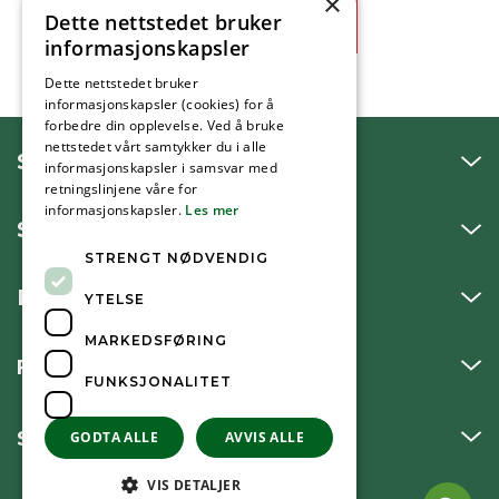
×
Dette nettstedet bruker
Ja
Nei
informasjonskapsler
Dette nettstedet bruker
informasjonskapsler (cookies) for å
forbedre din opplevelse. Ved å bruke
nettstedet vårt samtykker du i alle
SNAKK MED OSS
informasjonskapsler i samsvar med
retningslinjene våre for
informasjonskapsler.
Les mer
SKRIV TIL OSS
STRENGT NØDVENDIG
BESØK OSS
YTELSE
MARKEDSFØRING
FØLG OSS
FUNKSJONALITET
SNARVEIER
GODTA ALLE
AVVIS ALLE
VIS DETALJER