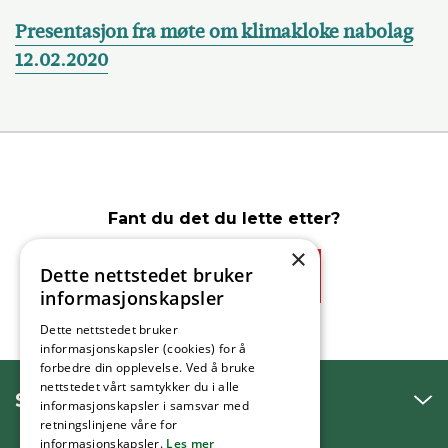
Presentasjon fra møte om klimakloke nabolag
12.02.2020
Fant du det du lette etter?
×
Dette nettstedet bruker
Ja
Nei
informasjonskapsler
Dette nettstedet bruker
informasjonskapsler (cookies) for å
forbedre din opplevelse. Ved å bruke
nettstedet vårt samtykker du i alle
SNAKK MED OSS
informasjonskapsler i samsvar med
retningslinjene våre for
informasjonskapsler.
Les mer