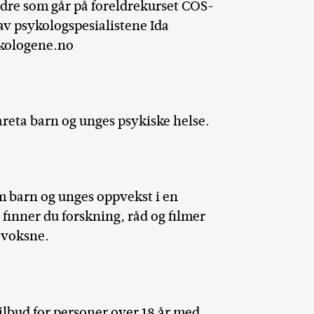
ødre som går på foreldrekurset COS-
 av psykologspesialistene Ida
ykologene.no
areta barn og unges psykiske helse.
m barn og unges oppvekst i en
finner du forskning, råd og filmer
e voksne.
tilbud for personer over 18 år med