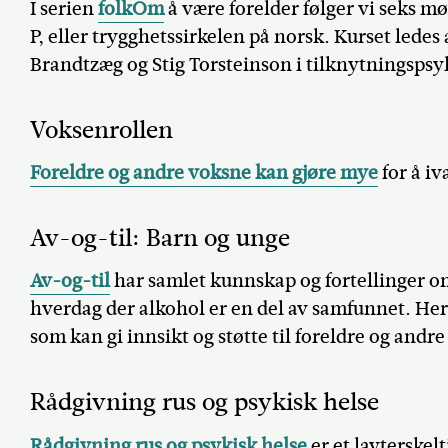
I serien
folkOm
å være forelder følger vi seks m
P, eller trygghetssirkelen på norsk. Kurset ledes
Brandtzæg og Stig Torsteinson i tilknytningsps
Voksenrollen
Foreldre og andre voksne kan gjøre mye
for å iv
Av-og-til: Barn og unge
Av-og-til
har samlet kunnskap og fortellinger o
hverdag der alkohol er en del av samfunnet. Her 
som kan gi innsikt og støtte til foreldre og andr
Rådgivning rus og psykisk helse
Rådgivning rus og psykisk helse
er et lavterskel