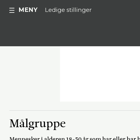
MENY
Ledige stillinger
Målgruppe
Mennesker i alderen 18-50 år som har eller har 