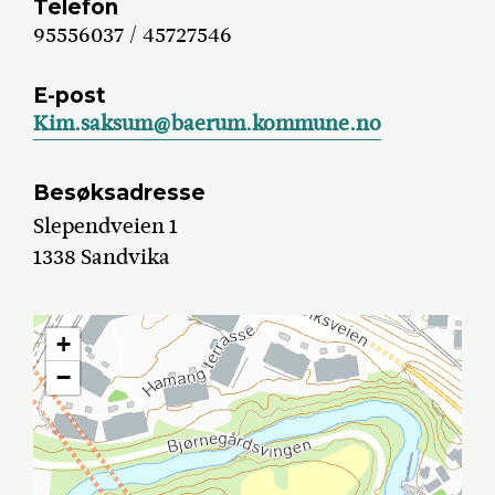
Telefon
95556037 / 45727546
E-post
Kim.saksum@baerum.kommune.no
Besøksadresse
Slependveien 1
1338 Sandvika
+
−