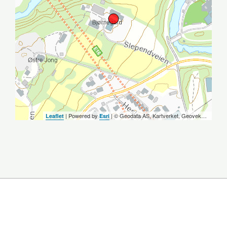
| Powered by
| ©️ Geodata AS, Kartverket, Geovekst og kommunene, OpenStreetMap
Leaflet
Esri