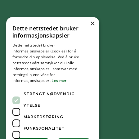
×
Dette nettstedet bruker
FØLG OSS
informasjonskapsler
Dette nettstedet bruker
Facebook
informasjonskapsler (cookies) for å
forbedre din opplevelse. Ved å bruke
nettstedet vårt samtykker du i alle
YouTube
informasjonskapsler i samsvar med
retningslinjene våre for
informasjonskapsler.
Les mer
Instagram
STRENGT NØDVENDIG
YTELSE
MARKEDSFØRING
FUNKSJONALITET