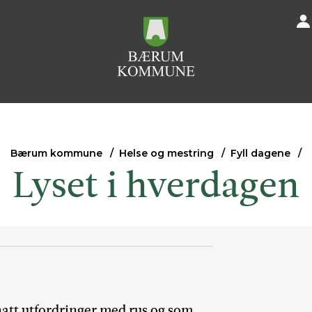
Bærum kommune
Helse og mestring
Fyll dagene
Lyset i hverdagen
hatt utfordringer med rus og som