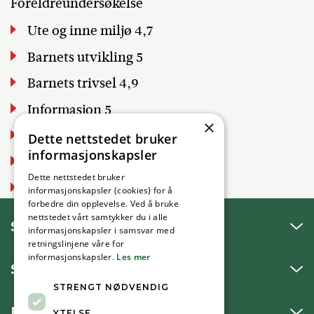
Foreldreundersøkelse
Ute og inne miljø 4,7
Barnets utvikling 5
Barnets trivsel 4,9
Informasjon 5
×
Tilfredshet 4,8
Dette nettstedet bruker
informasjonskapsler
Antall besvarte 5
Dette nettstedet bruker
Svarprosent 62%
informasjonskapsler (cookies) for å
forbedre din opplevelse. Ved å bruke
nettstedet vårt samtykker du i alle
SNAKK MED OSS
informasjonskapsler i samsvar med
retningslinjene våre for
informasjonskapsler.
Les mer
SKRIV TIL OSS
STRENGT NØDVENDIG
BESØK OSS
YTELSE