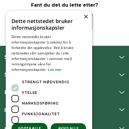
Fant du det du lette etter?
×
Dette nettstedet bruker
Ja
Nei
informasjonskapsler
Dette nettstedet bruker
informasjonskapsler (cookies) for å
forbedre din opplevelse. Ved å bruke
nettstedet vårt samtykker du i alle
SNAKK MED OSS
informasjonskapsler i samsvar med
retningslinjene våre for
informasjonskapsler.
Les mer
SKRIV TIL OSS
STRENGT NØDVENDIG
BESØK OSS
YTELSE
MARKEDSFØRING
FØLG OSS
FUNKSJONALITET
SNARVEIER
GODTA ALLE
AVVIS ALLE