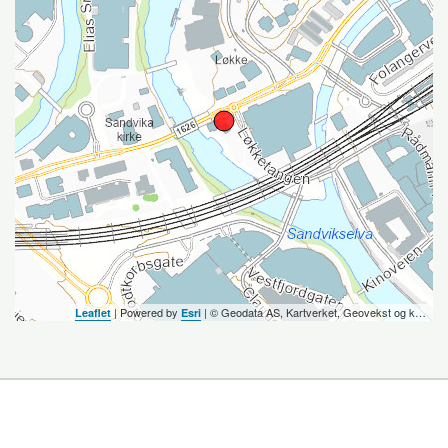
| Powered by
| ©️ Geodata AS, Kartverket, Geovekst og kommunene, OpenStreetMap
Leaflet
Esri