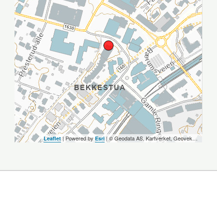
| Powered by
| ©️ Geodata AS, Kartverket, Geovekst og kommunene, OpenStreetMap
Leaflet
Esri