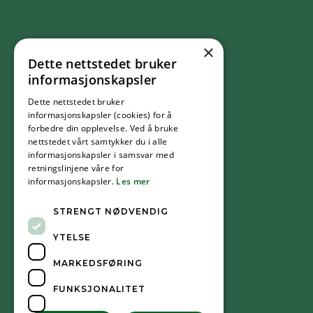
×
Dette nettstedet bruker
FØLG OSS
informasjonskapsler
Dette nettstedet bruker
Facebook
informasjonskapsler (cookies) for å
forbedre din opplevelse. Ved å bruke
nettstedet vårt samtykker du i alle
YouTube
informasjonskapsler i samsvar med
retningslinjene våre for
informasjonskapsler.
Les mer
Instagram
STRENGT NØDVENDIG
YTELSE
MARKEDSFØRING
FUNKSJONALITET