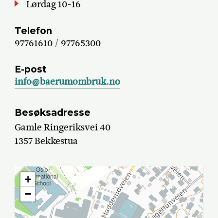
Lørdag 10-16
Telefon
97761610 / 97765300
E-post
info@baerumombruk.no
Besøksadresse
Gamle Ringeriksvei 40
1357 Bekkestua
+
−