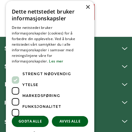
×
Dette nettstedet bruker
Ja
Nei
informasjonskapsler
Dette nettstedet bruker
informasjonskapsler (cookies) for å
forbedre din opplevelse. Ved å bruke
nettstedet vårt samtykker du i alle
SNAKK MED OSS
informasjonskapsler i samsvar med
retningslinjene våre for
informasjonskapsler.
Les mer
SKRIV TIL OSS
STRENGT NØDVENDIG
BESØK OSS
YTELSE
MARKEDSFØRING
FØLG OSS
FUNKSJONALITET
SNARVEIER
GODTA ALLE
AVVIS ALLE