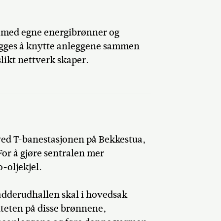
g med egne energibrønner og
egges å knytte anleggene sammen
slikt nettverk skaper.
ved T-banestasjonen på Bekkestua,
 For å gjøre sentralen mer
o-oljekjel.
adderudhallen skal i hovedsak
iteten på disse brønnene,