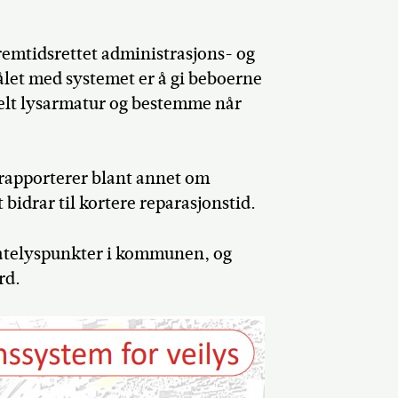
mtidsrettet administrasjons- og
let med systemet er å gi beboerne
nkelt lysarmatur og bestemme når
Del på Faceb
rapporterer blant annet om
bidrar til kortere reparasjonstid.
 gatelyspunkter i kommunen, og
rd.