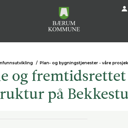
mfunnsutvikling
Plan- og bygningstjenester - våre prosjek
 og fremtidsrettet
truktur på Bekkest