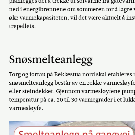
planlegges det å trekke ut solvarme fra gateva
ned i energibrønnene om sommeren for å lagre va
øke varmekapasiteten, vil det være aktuelt å in
trepellets.
Snøsmelteanlegg
Torg og fortau på Bekkestua nord skal etableres
snøsmelteanlegg består av en rekke varmesløyfer
eller steindekket. Gjennom varmesløyfene pump
temperatur på ca. 20 til 30 varmegrader i et lu
varmesløyfe.