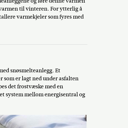
rmeanleggene og føre denne varmen
rmen til vinteren. For ytterlig å
stallere varmekjeler som fyres med
 med snøsmelteanlegg. Et
 som er lagt ned under asfalten
es det frostvæske med en
kket system mellom energisentral og