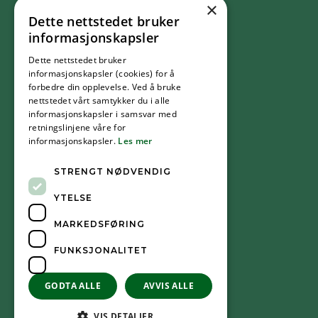
×
Dette nettstedet bruker
FØLG OSS
informasjonskapsler
Dette nettstedet bruker
Facebook
informasjonskapsler (cookies) for å
forbedre din opplevelse. Ved å bruke
nettstedet vårt samtykker du i alle
YouTube
informasjonskapsler i samsvar med
retningslinjene våre for
informasjonskapsler.
Les mer
Instagram
STRENGT NØDVENDIG
YTELSE
MARKEDSFØRING
FUNKSJONALITET
GODTA ALLE
AVVIS ALLE
VIS DETALJER