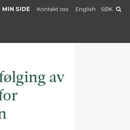
MIN SIDE
Kontakt oss
English
SØK
følging av
for
n