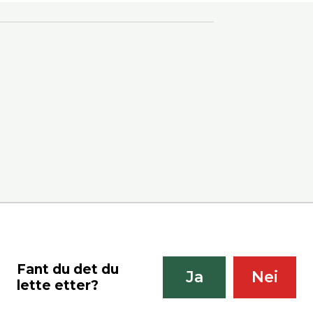
Del på Faceb
Fant du det du
Ja
Nei
lette etter?