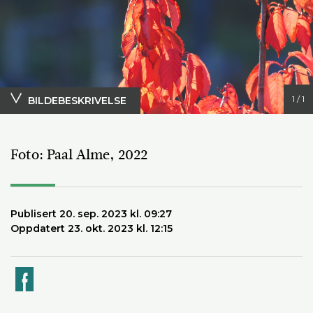
1 / 1
BILDEBESKRIVELSE
Høstløv i sol, foto Paal Alme
Foto: Paal Alme, 2022
Publisert 20. sep. 2023 kl. 09:27
Oppdatert 23. okt. 2023 kl. 12:15
k