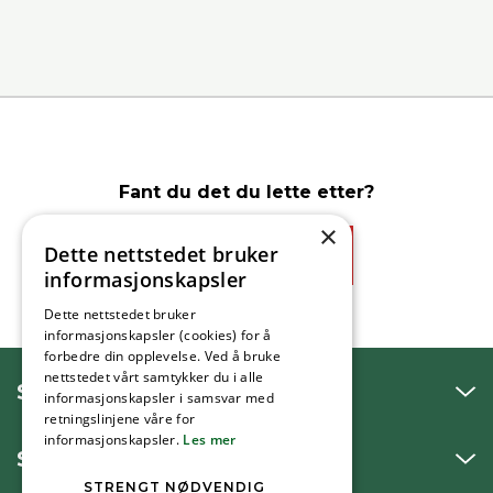
Fant du det du lette etter?
×
Dette nettstedet bruker
Ja
Nei
informasjonskapsler
Dette nettstedet bruker
informasjonskapsler (cookies) for å
forbedre din opplevelse. Ved å bruke
nettstedet vårt samtykker du i alle
SNAKK MED OSS
informasjonskapsler i samsvar med
retningslinjene våre for
informasjonskapsler.
Les mer
SKRIV TIL OSS
STRENGT NØDVENDIG