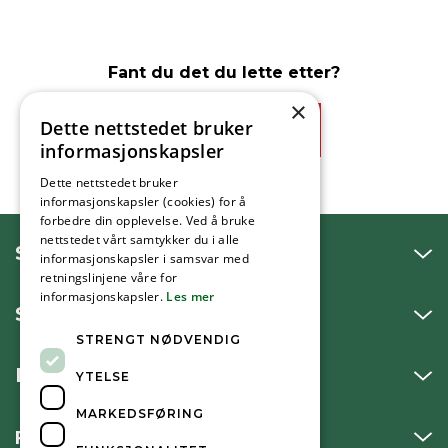
Fant du det du lette etter?
×
Dette nettstedet bruker
Ja
Nei
informasjonskapsler
Dette nettstedet bruker
informasjonskapsler (cookies) for å
forbedre din opplevelse. Ved å bruke
nettstedet vårt samtykker du i alle
SNAKK MED OSS
informasjonskapsler i samsvar med
retningslinjene våre for
informasjonskapsler.
Les mer
SKRIV TIL OSS
STRENGT NØDVENDIG
BESØK OSS
YTELSE
MARKEDSFØRING
FØLG OSS