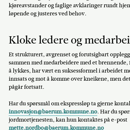
kjøreavstander og faglige avklaringer rundt hj
løpende og justeres ved behov.
Kloke ledere og medarbeid
Et strukturert, avgrenset og forutsigbart oppleg
sammen med medarbeidere med et brennende, fagl
å lykkes, har vært en suksessformel i arbeidet m
innsats og mot å komme over kneikene, men det må
pågår fortsatt.
Har du spørsmål om ekspressløp ta gjerne kontak
innovasjon@baerum.kommune.no
. Har du spør
jordmortjenesten, kan hun kontaktes på e-post
mette.nordbo@baerum.kommune.no