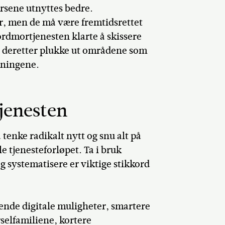
ursene utnyttes bedre.
er, men de må være fremtidsrettet
Jordmortjenesten klarte å skissere
e deretter plukke ut områdene som
øsningene.
jenesten
tenke radikalt nytt og snu alt på
 tjenesteforløpet. Ta i bruk
og systematisere er viktige stikkord
rende digitale muligheter, smartere
selfamiliene, kortere