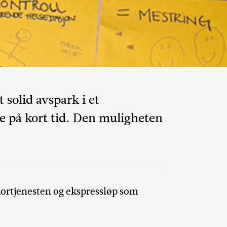
 solid avspark i et
e på kort tid. Den muligheten
Del på Faceb
dmortjenesten og ekspressløp som