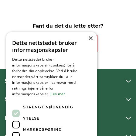
Fant du det du lette etter?
×
Dette nettstedet bruker
Ja
Nei
informasjonskapsler
Dette nettstedet bruker
informasjonskapsler (cookies) for å
forbedre din opplevelse. Ved å bruke
nettstedet vårt samtykker du i alle
SNAKK MED OSS
informasjonskapsler i samsvar med
retningslinjene våre for
informasjonskapsler.
Les mer
SKRIV TIL OSS
STRENGT NØDVENDIG
BESØK OSS
YTELSE
MARKEDSFØRING