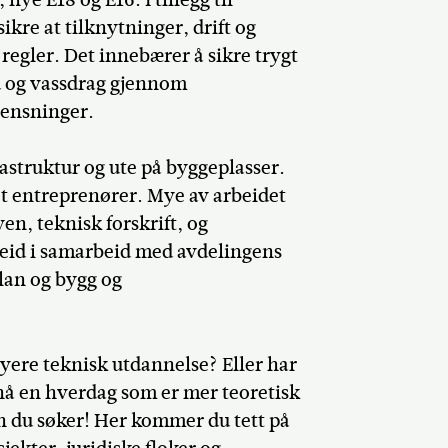
kre at tilknytninger, drift og
 regler. Det innebærer å sikre trygt
rd og vassdrag gjennom
rensninger.
rastruktur og ute på byggeplasser.
ot entreprenører. Mye av arbeidet
en, teknisk forskrift, og
rbeid i samarbeid med avdelingens
Plan og bygg og
øyere teknisk utdannelse? Eller har
nå en hverdag som er mer teoretisk
n du søker! Her kommer du tett på