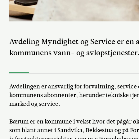
Avdeling Myndighet og Service er en av
kommunens vann- og avløpstjenester
Avdelingen er ansvarlig for forvaltning, servic
kommunens abonnenter, herunder tekniske tjen
marked og service.
Bærum er en kommune i vekst hvor det pågår økt
som blant annet i Sandvika, Bekkestua og på For
infrastrukturprosjekter, som nye Fornebubanen, n