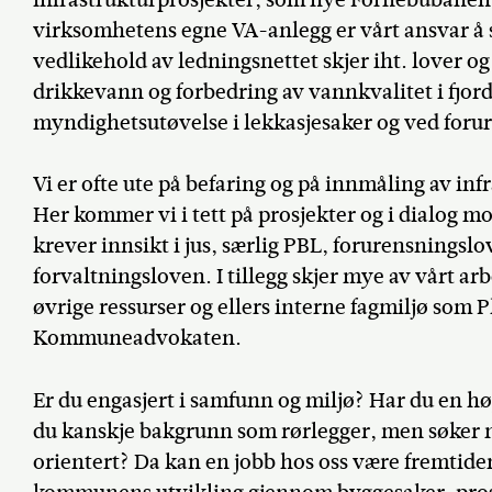
virksomhetens egne VA-anlegg er vårt ansvar å si
vedlikehold av ledningsnettet skjer iht. lover og
drikkevann og forbedring av vannkvalitet i fjo
myndighetsutøvelse i lekkasjesaker og ved foru
Vi er ofte ute på befaring og på innmåling av inf
Her kommer vi i tett på prosjekter og i dialog m
krever innsikt i jus, særlig PBL, forurensningslov
forvaltningsloven. I tillegg skjer mye av vårt a
øvrige ressurser og ellers interne fagmiljø som 
Kommuneadvokaten.
Er du engasjert i samfunn og miljø? Har du en h
du kanskje bakgrunn som rørlegger, men søker 
orientert? Da kan en jobb hos oss være fremtide