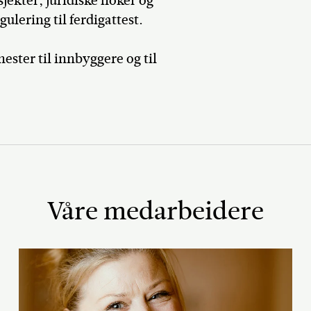
kter, juridiske floker og
gulering til ferdigattest.
ster til innbyggere og til
Våre medarbeidere