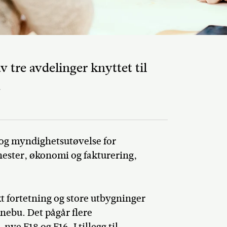
 tre avdelinger knyttet til
.
e og myndighetsutøvelse for
Del på Faceb
ester, økonomi og fakturering,
 fortetning og store utbygninger
nebu. Det pågår flere
ye E18 og E16. I tillegg til