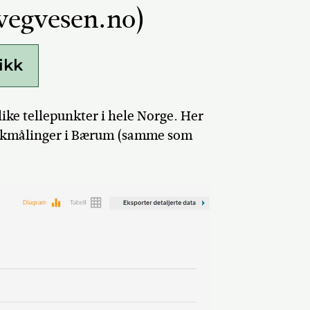
(vegvesen.no)
ikk
like tellepunkter i hele Norge. Her
fikkmålinger i Bærum (samme som