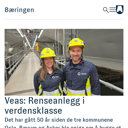
Til
Bæringen
Søk
Meny
Bær
kom
Artikler
Utvikling
Veas: Renseanlegg i
verdensklasse
Det har gått 50 år siden de tre kommunene
Oslo, Bærum og Asker ble enige om å bygge et