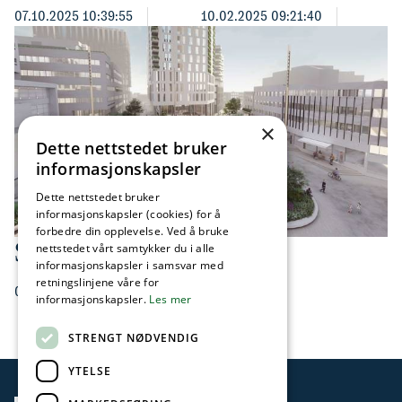
07.10.2025 10:39:55
10.02.2025 09:21:40
×
Dette nettstedet bruker
informasjonskapsler
Dette nettstedet bruker
informasjonskapsler (cookies) for å
forbedre din opplevelse. Ved å bruke
Sandvika i utvikling
nettstedet vårt samtykker du i alle
informasjonskapsler i samsvar med
retningslinjene våre for
06.02.2025 15:35:00
informasjonskapsler.
Les mer
STRENGT NØDVENDIG
YTELSE