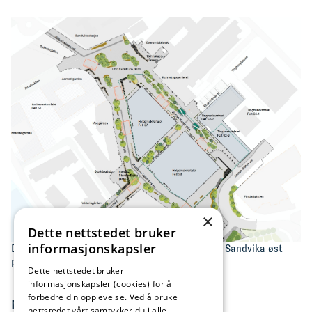
×
Dette nettstedet bruker
informasjonskapsler
Det markerte området viser anleggsområdet for Sandvika øst
prosjektet.
Dette nettstedet bruker
informasjonskapsler (cookies) for å
forbedre din opplevelse. Ved å bruke
Mer informasjon:
nettstedet vårt samtykker du i alle