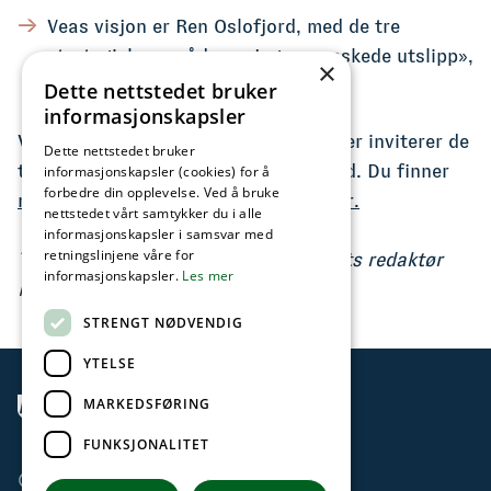
Veas visjon er Ren Oslofjord, med de tre
strategiske områdene «Ingen uønskede utslipp»,
×
«Pådriver» og «Verdiskaper».
Dette nettstedet bruker
informasjonskapsler
Vil du vite mer om Veas? 16. september inviterer de
Dette nettstedet bruker
til åpen dag på anlegget i Slemmestad. Du finner
informasjonskapsler (cookies) for å
forbedre din opplevelse. Ved å bruke
mer informajon på Veas sine nettsider.
nettstedet vårt samtykker du i alle
informasjonskapsler i samsvar med
retningslinjene våre for
Teksten er skrevet av Askermagasinets redaktør
informasjonskapsler.
Les mer
Marit Asheim.
STRENGT NØDVENDIG
YTELSE
MARKEDSFØRING
BÆRINGEN
FUNKSJONALITET
© 2026 Bærum kommune