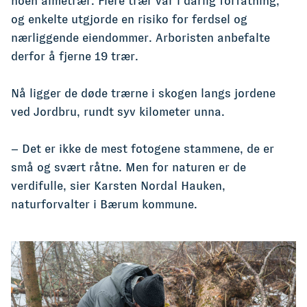
noen almetrær. Flere trær var i dårlig forfatning,
og enkelte utgjorde en risiko for ferdsel og
nærliggende eiendommer. Arboristen anbefalte
derfor å fjerne 19 trær.
Nå ligger de døde trærne i skogen langs jordene
ved Jordbru, rundt syv kilometer unna.
– Det er ikke de mest fotogene stammene, de er
små og svært råtne. Men for naturen er de
verdifulle, sier Karsten Nordal Hauken,
naturforvalter i Bærum kommune.